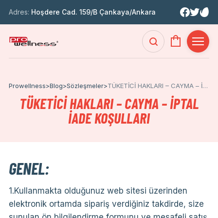
Adres:
Hoşdere Cad. 159/B Çankaya/Ankara
Prowellness
>
Blog
>
Sözleşmeler
>
TÜKETİCİ HAKLARI – CAYMA – İPTAL İADE KOŞULLARI
TÜKETİCİ HAKLARI – CAYMA – İPTAL
İADE KOŞULLARI
GENEL:
1.Kullanmakta olduğunuz web sitesi üzerinden
elektronik ortamda sipariş verdiğiniz takdirde, size
sunulan ön bilgilendirme formunu ve mesafeli satış