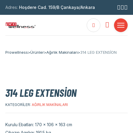
Adres:
Hoşdere Cad. 159/B Çankaya/Ankara
Prowellness
>
Ürünler
>
Ağırlık Makinaları
>
314 LEG EXTENSİON
314 LEG EXTENSİON
KATEGORILER:
AĞIRLIK MAKINALARI
Kurulu Ebatları: 170 x 106 x 163 cm
Cihazın Agırlıgı: 191.5 kg