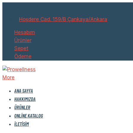
Pro Wellness Online Alışveriş Sitesine Hoş Geldiniz
Adres:
Hoşdere Cad. 159/B Çankaya/Ankara
Hesabım
Ürünler
Sepet
Ödeme
More
ANA SAYFA
HAKKIMIZDA
ÜRÜNLER
ONLINE KATALOG
İLETIŞIM