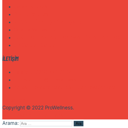
Çerez Politikası
Gizlilik Politikası
MESAFELİ SATIŞ SÖZLEŞMESİ
Ödeme Ve Teslimat
TÜKETİCİ HAKLARI – CAYMA – İPTAL İADE KOŞU
Sık Sorulan Sorular
İLETIŞIM
Telefon: (0312) 441 01 04
E-Posta : info@prowellness.com.tr
Adres : Hoşdere Cad. 159/B Çankaya/Ankara
Go to Top
Copyright © 2022 ProWellness.
Web Tasarım HD Solutions
Arama: