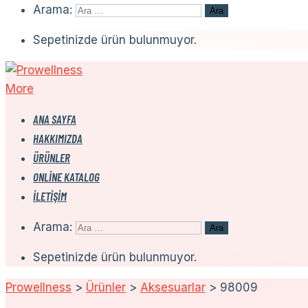
Arama:
Sepetinizde ürün bulunmuyor.
More
ANA SAYFA
HAKKIMIZDA
ÜRÜNLER
ONLINE KATALOG
İLETIŞIM
Arama:
Sepetinizde ürün bulunmuyor.
Prowellness
>
Ürünler
>
Aksesuarlar
>
98009