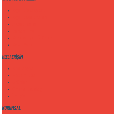
Ağırlık İstasyonu
Ağırlık Makinaları
Aksesuarlar
Bench Line
Kampanyalı Ürünler
Koşu Bandı
HIZLI ERIŞIM
Ana Sayfa
Hakkımızda
Ürünler
Online Katalog
İletişim
KURUMSAL