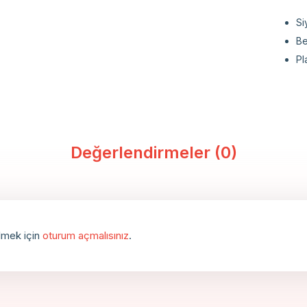
Si
B
Pl
Değerlendirmeler (0)
lmek için
oturum açmalısınız
.