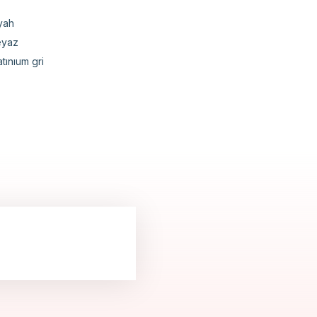
yah
eyaz
atınıum gri