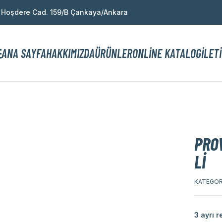
:
Hoşdere Cad. 159/B Çankaya/Ankara
ANA SAYFA
HAKKIMIZDA
ÜRÜNLER
ONLINE KATALOG
İLET
PRO
LI
KATEGOR
3 ayrı 