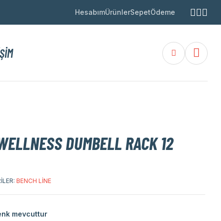
Hesabım
Ürünler
Sepet
Ödeme
IŞIM
WELLNESS DUMBELL RACK 12
ILER:
BENCH LINE
renk mevcuttur