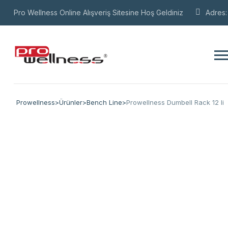
Pro Wellness Online Alışveriş Sitesine Hoş Geldiniz
Adres
Prowellness
>
Ürünler
>
Bench Line
>
Prowellness Dumbell Rack 12 li